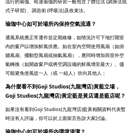
流行的瑜伽。哈達瑜伽的研習一般包含了體位法 (調身法或
式子研習) 、調息術 (呼吸法)及收束法。
瑜珈中心如可於場所內保持空氣流通？
通風系統應正常運作並定期維修，如情況許可下地打開室
內的窗戶以增加鮮風供應。如在室內空間使用風扇（如掛
牆風扇、擺動型風扇或抽氣風扇），應同時增加與室外空
氣轉換（如開啟窗戶或將空調設備的鮮風增至最大）。儘
可能避免使風從一人（或 一組人）吹向其他人；
為什麼看不到Goji Studios(九龍灣店)黃藍立場，
Goji Studios(九龍灣店)黃定藍是黃店還是藍店呢？
如果沒有看到Goji Studios(九龍灣店)藍黃相關資料代表暫
時沒有人評論，你可以於上面留言告訴大家討論。
瑜珈中心如可於場所內環境清潔？