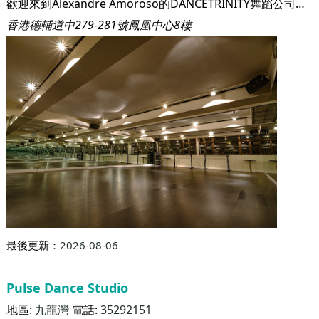
歡迎來到Alexandre Amoroso的DANCETRINITY舞蹈公司！ 快來學習各種各樣的舞蹈，包括莎莎，曼波，阿根廷探戈，芭蕾舞，爵士，爵士樂，嘻哈，Bachata，Pachanga，Cha Cha Cha，拉丁爵士，MTV舞蹈，拉丁美洲舞廳，瑜伽，尊巴舞，現代， 街頭爵士樂和當代藝術。 我們還有一些課程，以幫助訓練你的技術和身體，如拉伸和放鬆，旋轉和轉動技術，普拉提，瑜伽，時間和音樂，身體運動和隔離。 您可以參加我們在不同級別提供的每日步入課程，也可以參加我們的課程，這對初學者來說是一個很好的方式。 在工作室見！
香港德輔道中279-281號鳳凰中心8樓
最後更新：
2026-08-06
Pulse Dance Studio
地區:
九龍灣
電話:
35292151