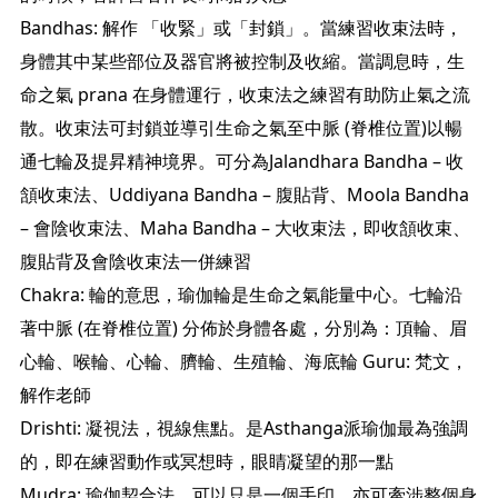
Bandhas: 解作 「收緊」或「封鎖」。當練習收束法時，
身體其中某些部位及器官將被控制及收縮。當調息時，生
命之氣 prana 在身體運行，收束法之練習有助防止氣之流
散。收束法可封鎖並導引生命之氣至中脈 (脊椎位置)以暢
通七輪及提昇精神境界。可分為Jalandhara Bandha – 收
頷收束法、Uddiyana Bandha – 腹貼背、Moola Bandha
– 會陰收束法、Maha Bandha – 大收束法，即收頷收束、
腹貼背及會陰收束法一併練習
Chakra: 輪的意思，瑜伽輪是生命之氣能量中心。七輪沿
著中脈 (在脊椎位置) 分佈於身體各處，分別為：頂輪、眉
心輪、喉輪、心輪、臍輪、生殖輪、海底輪 Guru: 梵文，
解作老師
Drishti: 凝視法，視線焦點。是Asthanga派瑜伽最為強調
的，即在練習動作或冥想時，眼睛凝望的那一點
Mudra: 瑜伽契合法，可以只是一個手印，亦可牽涉整個身