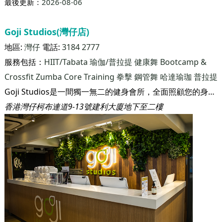
最後更新：
2026-08-06
Goji Studios(灣仔店)
地區:
灣仔
電話:
3184 2777
服務包括：
HIIT/Tabata
瑜伽/普拉提
健康舞
Bootcamp &
Crossfit
Zumba
Core Training
拳擊
鋼管舞
哈達瑜珈
普拉提
Goji Studios是一間獨一無二的健身會所，全面照顧您的身心靈健康。我們深信， 只要您了解身體如何運作，再配合適當的飲食和運動來滋養身體，您將從內到外看到成果。 我們相信，即使生活在繁華的香港，只要您願意，您也可以活得健康。
香港灣仔柯布連道9-13號建利大廈地下至二樓