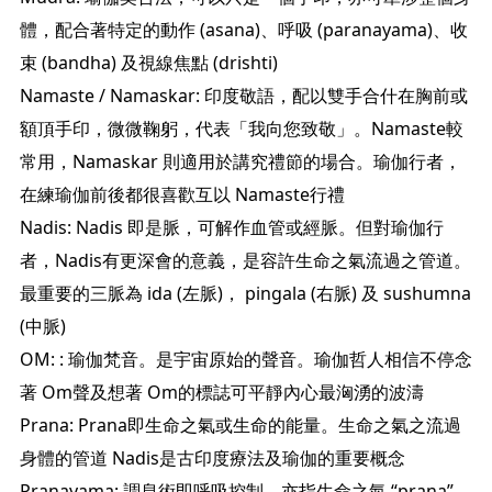
體，配合著特定的動作 (asana)、呼吸 (paranayama)、收
束 (bandha) 及視線焦點 (drishti)
Namaste / Namaskar: 印度敬語，配以雙手合什在胸前或
額頂手印，微微鞠躬，代表「我向您致敬」。Namaste較
常用，Namaskar 則適用於講究禮節的場合。瑜伽行者，
在練瑜伽前後都很喜歡互以 Namaste行禮
Nadis: Nadis 即是脈，可解作血管或經脈。但對瑜伽行
者，Nadis有更深會的意義，是容許生命之氣流過之管道。
最重要的三脈為 ida (左脈)， pingala (右脈) 及 sushumna
(中脈)
OM: : 瑜伽梵音。是宇宙原始的聲音。瑜伽哲人相信不停念
著 Om聲及想著 Om的標誌可平靜內心最洶湧的波濤
Prana: Prana即生命之氣或生命的能量。生命之氣之流過
身體的管道 Nadis是古印度療法及瑜伽的重要概念
Pranayama: 調息術即呼吸控制。亦指生命之氣 “prana”