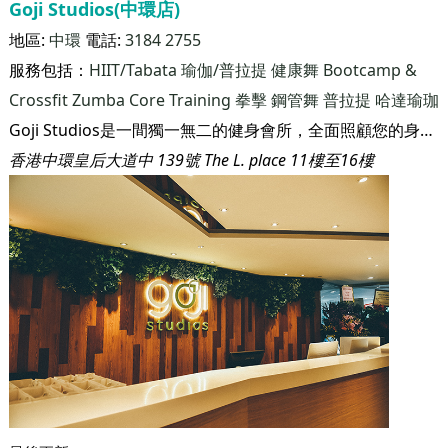
Goji Studios(中環店)
地區:
中環
電話:
3184 2755
服務包括：
HIIT/Tabata
瑜伽/普拉提
健康舞
Bootcamp &
Crossfit
Zumba
Core Training
拳擊
鋼管舞
普拉提
哈達瑜珈
Goji Studios是一間獨一無二的健身會所，全面照顧您的身心靈健康。我們深信， 只要您了解身體如何運作，再配合適當的飲食和運動來滋養身體，您將從內到外看到成果。 我們相信，即使生活在繁華的香港，只要您願意，您也可以活得健康
香港中環皇后大道中 139號 The L. place 11樓至16樓