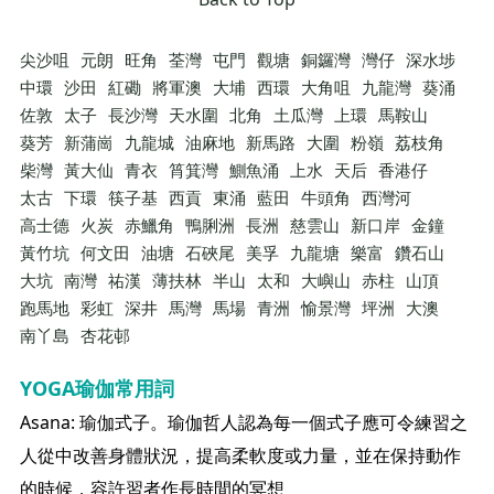
尖沙咀
元朗
旺角
荃灣
屯門
觀塘
銅鑼灣
灣仔
深水埗
中環
沙田
紅磡
將軍澳
大埔
西環
大角咀
九龍灣
葵涌
佐敦
太子
長沙灣
天水圍
北角
土瓜灣
上環
馬鞍山
葵芳
新蒲崗
九龍城
油麻地
新馬路
大圍
粉嶺
荔枝角
柴灣
黃大仙
青衣
筲箕灣
鰂魚涌
上水
天后
香港仔
太古
下環
筷子基
西貢
東涌
藍田
牛頭角
西灣河
高士德
火炭
赤鱲角
鴨脷洲
長洲
慈雲山
新口岸
金鐘
黃竹坑
何文田
油塘
石硤尾
美孚
九龍塘
樂富
鑽石山
大坑
南灣
祐漢
薄扶林
半山
太和
大嶼山
赤柱
山頂
跑馬地
彩虹
深井
馬灣
馬場
青洲
愉景灣
坪洲
大澳
南丫島
杏花邨
YOGA瑜伽常用詞
Asana: 瑜伽式子。瑜伽哲人認為每一個式子應可令練習之
人從中改善身體狀況，提高柔軟度或力量，並在保持動作
的時候，容許習者作長時間的冥想