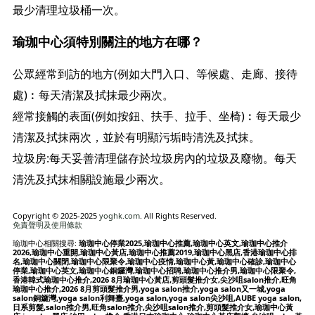
最少清理垃圾桶一次。
瑜珈中心須特別關注的地方在哪？
公眾經常到訪的地方(例如大門入口、等候處、走廊、接待
處)︰每天清潔及拭抹最少兩次。
經常接觸的表面(例如按鈕、扶手、拉手、坐椅)︰每天最少
清潔及拭抹兩次，並於有明顯污垢時清洗及拭抹。
垃圾房:每天妥善清理儲存於垃圾房內的垃圾及廢物。每天
清洗及拭抹相關設施最少兩次。
Copyright © 2025-2025
yoghk.com
. All Rights Reserved.
免責聲明及使用條款
瑜珈中心相關搜尋:
瑜珈中心停業2025,瑜珈中心推薦,瑜珈中心英文,瑜珈中心推介
2026,瑜珈中心重開,瑜珈中心黃店,瑜珈中心推薦2019,瑜珈中心黑店,香港瑜珈中心排
名,瑜珈中心關閉,瑜珈中心限聚令,瑜珈中心疫情,瑜珈中心黃,瑜珈中心確診,瑜珈中心
停業,瑜珈中心英文,瑜珈中心銅鑼灣,瑜珈中心招聘,瑜珈中心推介男,瑜珈中心限聚令,
香港韓式瑜珈中心推介,2026 8月瑜珈中心黃店,剪頭髮推介女,尖沙咀salon推介,旺角
瑜珈中心推介,2026 8月剪頭髮推介男,yoga salon推介,yoga salon又一城,yoga
salon銅鑼灣,yoga salon利舞臺,yoga salon,yoga salon尖沙咀,AUBE yoga salon,
日系剪髮,salon推介男,旺角salon推介,尖沙咀salon推介,剪頭髮推介女,瑜珈中心黃