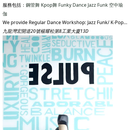
服務包括：
鋼管舞
Kpop舞
Funky Dance
Jazz Funk
空中瑜
伽
We provide Regular Dance Workshop: Jazz Funk/ K-Pop/ Girls Style/ Funky Dance(Fitness)/ Sexy Dance Pole Dance & Fly Yoga Private Dance Workshop/ Studio Rental/ Performances/ Choreography
九龍灣宏開道20號楊耀松第8工業大廈13D