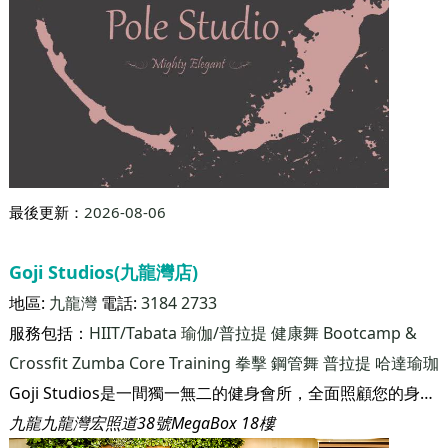
最後更新：
2026-08-06
Goji Studios(九龍灣店)
地區:
九龍灣
電話:
3184 2733
服務包括：
HIIT/Tabata
瑜伽/普拉提
健康舞
Bootcamp &
Crossfit
Zumba
Core Training
拳擊
鋼管舞
普拉提
哈達瑜珈
Goji Studios是一間獨一無二的健身會所，全面照顧您的身心靈健康。我們深信， 只要您了解身體如何運作，再配合適當的飲食和運動來滋養身體，您將從內到外看到成果。 我們相信，即使生活在繁華的香港，只要您願意，您也可以活得健康。
九龍九龍灣宏照道38號MegaBox 18樓