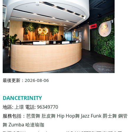
最後更新：
2026-08-06
DANCETRINITY
地區:
上環
電話:
96349770
服務包括：
芭蕾舞
肚皮舞
Hip Hop舞
Jazz Funk
爵士舞
鋼管
舞
Zumba
哈達瑜珈