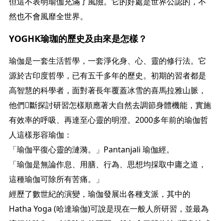
但這不表明瑜伽充滿了風險。它的好處是世界公認的，不
然也不會風靡全世界。
YOGHK瑜珈的歷史及由來是怎樣？
瑜伽是一套生活哲學，一套淨化身、心、靈的修行法。它
源於古印度哲學，已有五千多年的歷史。初期的習者都是
高智慧的科學者，面對著長年覆蓋冰雪的喜馬拉雅山脈，
他們斷探討研習怎樣順應著大自然去調節身體機能，實施
有效率的呼吸、再達至心靈的明澄。2000多年前的瑜伽哲
人這樣形容瑜伽：
「瑜伽平復心靈的漣漪。」Pantanjali 瑜伽經。
「瑜伽是無論作息、用膳、行為、思想均採取中庸之道，
這種瑜伽可除所有苦痛。」
經歷了數世紀的演變，瑜伽發展出各種支派，其中的
Hatha Yoga (哈達瑜伽)可說是現在一般人所研習，並最為