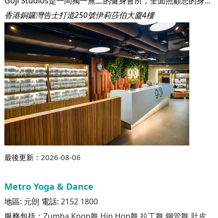
Goji Studios是一間獨一無二的健身會所，全面照顧您的身心靈健康。我們深信， 只要您了解身體如何運作，再配合適當的飲食和運動來滋養身體，您將從內到外看到成果。 我們相信，即使生活在繁華的香港，只要您願意，您也可以活得健康。
香港銅鑼灣告士打道250號伊莉莎伯大廈4樓
最後更新：
2026-08-06
Metro Yoga & Dance
地區:
元朗
電話:
2152 1800
服務包括：
Zumba
Kpop舞
Hip Hop舞
拉丁舞
鋼管舞
肚皮