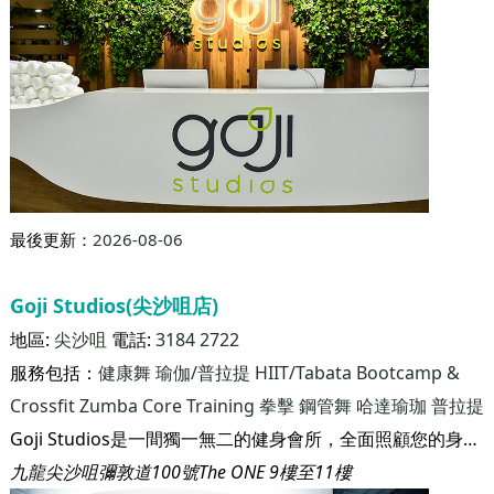
最後更新：
2026-08-06
Goji Studios(尖沙咀店)
地區:
尖沙咀
電話:
3184 2722
服務包括：
健康舞
瑜伽/普拉提
HIIT/Tabata
Bootcamp &
Crossfit
Zumba
Core Training
拳擊
鋼管舞
哈達瑜珈
普拉提
Goji Studios是一間獨一無二的健身會所，全面照顧您的身心靈健康。我們深信， 只要您了解身體如何運作，再配合適當的飲食和運動來滋養身體，您將從內到外看到成果。 我們相信，即使生活在繁華的香港，只要您願意，您也可以活得健康。
九龍尖沙咀彌敦道100號The ONE 9樓至11樓