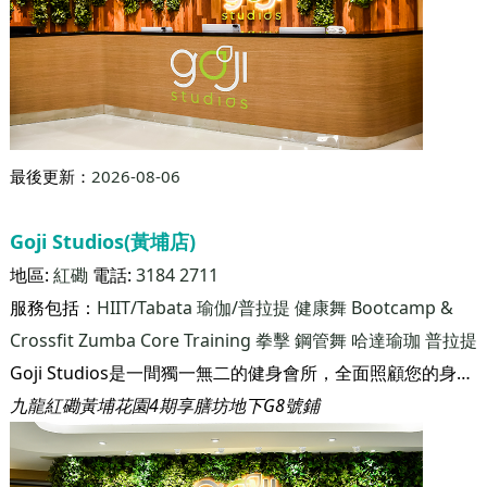
最後更新：
2026-08-06
Goji Studios(黃埔店)
地區:
紅磡
電話:
3184 2711
服務包括：
HIIT/Tabata
瑜伽/普拉提
健康舞
Bootcamp &
Crossfit
Zumba
Core Training
拳擊
鋼管舞
哈達瑜珈
普拉提
Goji Studios是一間獨一無二的健身會所，全面照顧您的身心靈健康。我們深信， 只要您了解身體如何運作，再配合適當的飲食和運動來滋養身體，您將從內到外看到成果。 我們相信，即使生活在繁華的香港，只要您願意，您也可以活得健康。
九龍紅磡黃埔花園4期享膳坊地下G8號鋪