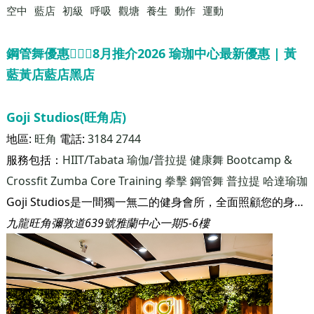
空中
藍店
初級
呼吸
觀塘
養生
動作
運動
鋼管舞優惠🧘🏻‍♀️8月推介2026 瑜珈中心最新優惠 | 黃
藍黃店藍店黑店
Goji Studios(旺角店)
地區:
旺角
電話:
3184 2744
服務包括：
HIIT/Tabata
瑜伽/普拉提
健康舞
Bootcamp &
Crossfit
Zumba
Core Training
拳擊
鋼管舞
普拉提
哈達瑜珈
Goji Studios是一間獨一無二的健身會所，全面照顧您的身心靈健康。我們深信， 只要您了解身體如何運作，再配合適當的飲食和運動來滋養身體，您將從內到外看到成果。 我們相信，即使生活在繁華的香港，只要您願意，您也可以活得健康。
九龍旺角彌敦道639號雅蘭中心一期5-6樓