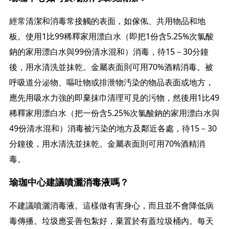
經常清潔和消毒常接觸的表面，如傢俬、共用物品和地
板。使用1比99稀釋家用漂白水（即把1份含5.25%次氯酸
鈉的家用漂白水與99份清水混和）消毒，待15－30分鐘
後，用水清洗並抹乾。金屬表面則可用70%酒精消毒。被
呼吸道分泌物、嘔吐物或排泄物汚染的物品表面或地方，
應先用吸水力強的即棄抹巾清理可見的污物，然後用1比49
稀釋家用漂白水（把一份含5.25%次氯酸鈉的家用漂白水與
49份清水混和）消毒被污染的地方及鄰近各處，待15－30
分鐘後，用水清洗並抹乾。金屬表面則可用70%酒精消
毒。
瑜珈中心建議噴灑消毒液嗎？
不建議噴灑消毒液。這樣做有害身心，而且並不會降低病
毒傳播。垃圾應妥善包紮好，棄置於有蓋垃圾桶內。每天