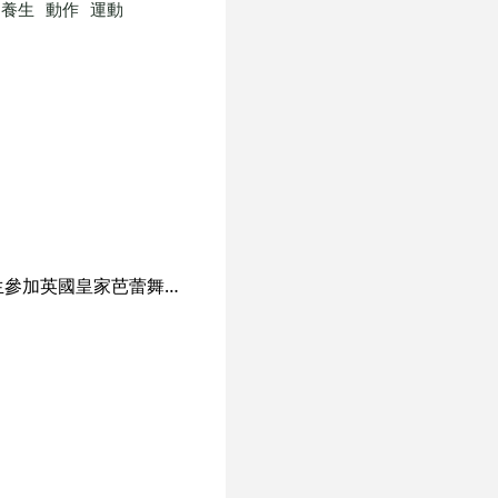
養生
動作
運動
羅逸雅芭蕾舞爵士舞學校創辦於1999年，專門教授古典芭蕾舞及爵士舞，每年均保送學生參加英國皇家芭蕾舞學院(RAD)舉辦之芭蕾舞分級考試，及澳洲舞蹈教師協會(ATOD)舉辦之爵士舞考試。 本校著重學生對外演出，經常與各大傳媒合作，舉辦多項大型公開表演活動，學員更多次在公開表演及比賽中取得卓越成績。更榮幸獲得2016年"香港最受歡迎品牌大獎"及"微笑企業大獎"等獎項，肯定了「羅逸雅芭蕾舞爵士舞學校」的成果，多年來一直深受業界及家長推崇。 本校並定期舉辦開放日給家長觀課藉此了解小朋友在學習上的進度，並由劉校長及導師親自評估小朋友的程度，再頒發”飛躍進步大獎” 及成績表以作鼓勵，令家長可充份了解小朋友上課的情況。