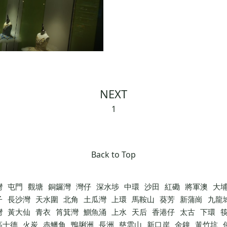
NEXT
1
Back to Top
灣
屯門
觀塘
銅鑼灣
灣仔
深水埗
中環
沙田
紅磡
將軍澳
大
子
長沙灣
天水圍
北角
土瓜灣
上環
馬鞍山
葵芳
新蒲崗
九龍
灣
黃大仙
青衣
筲箕灣
鰂魚涌
上水
天后
香港仔
太古
下環
高士德
火炭
赤鱲角
鴨脷洲
長洲
慈雲山
新口岸
金鐘
黃竹坑