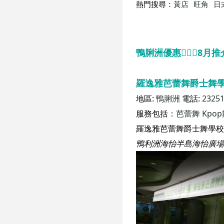
熱門搜尋：
黃店
旺角
日
鴨脷洲優惠🧘🏻‍♀️8
羅逸雅芭蕾舞爵士舞學
地區:
鴨脷洲
電話:
2325
服務包括：
芭蕾舞
Kpo
鴨利洲海怡半島海怡廣場西