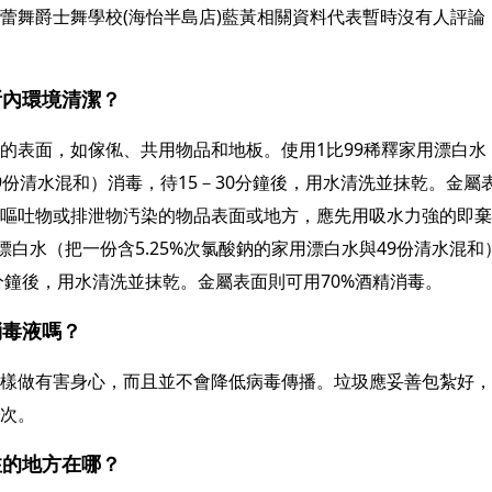
蕾舞爵士舞學校(海怡半島店)藍黃相關資料代表暫時沒有人評論
所內環境清潔？
的表面，如傢俬、共用物品和地板。使用1比99稀釋家用漂白水（即
9份清水混和）消毒，待15－30分鐘後，用水清洗並抹乾。金屬
嘔吐物或排泄物汚染的物品表面或地方，應先用吸水力強的即棄
用漂白水（把一份含5.25%次氯酸鈉的家用漂白水與49份清水混
0分鐘後，用水清洗並抹乾。金屬表面則可用70%酒精消毒。
消毒液嗎？
樣做有害身心，而且並不會降低病毒傳播。垃圾應妥善包紮好，
次。
注的地方在哪？