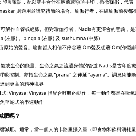
maskar: 印度敬語，配以雙手合什在胸前或額頂手印，微微鞠躬，
amaskar 則適用於講究禮節的場合。瑜伽行者，在練瑜伽前後都很喜
s 即是脈，可解作血管或經脈。但對瑜伽行者，Nadis有更深會的意義
左脈)， pingala (右脈) 及 sushumna (中脈)
是宇宙原始的聲音。瑜伽哲人相信不停念著 Om聲及想著 Om的標
a即生命之氣或生命的能量。生命之氣之流過身體的管道 Nadis是古印
息術即呼吸控制。亦指生命之氣 “prana” 之伸延 “ayama”。調息
達到更高的精神境界
r: 拜日式: Vinyasa: Vinyasa 指配合呼吸的動作，每一動作都
魚至蛇式的串連動作
能減肥嗎？
響減肥。通常，當一個人的卡路里攝入量（即食物和飲料消耗量