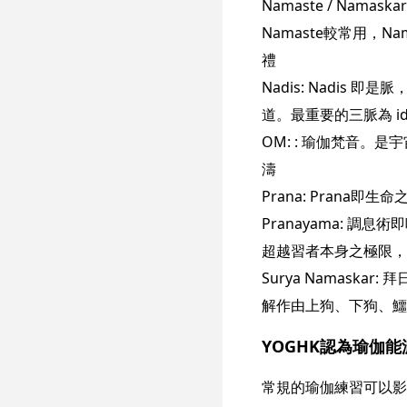
Namaste / Na
Namaste較常用，N
禮
Nadis: Nadi
道。最重要的三脈為 ida (
OM: : 瑜伽梵音。
濤
Prana: Pran
Pranayama: 調
超越習者本身之極限，
Surya Namaska
解作由上狗、下狗、鱷
YOGHK認為瑜伽
常規的瑜伽練習可以影