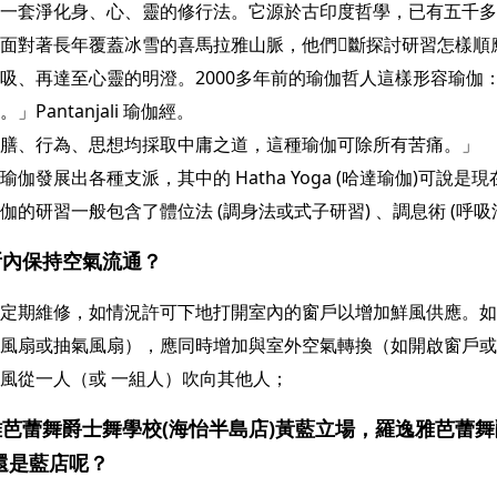
一套淨化身、心、靈的修行法。它源於古印度哲學，已有五千多
面對著長年覆蓋冰雪的喜馬拉雅山脈，他們斷探討研習怎樣順
吸、再達至心靈的明澄。2000多年前的瑜伽哲人這樣形容瑜伽
Pantanjali 瑜伽經。
膳、行為、思想均採取中庸之道，這種瑜伽可除所有苦痛。」
伽發展出各種支派，其中的 Hatha Yoga (哈達瑜伽)可說
的研習一般包含了體位法 (調身法或式子研習) 、調息術 (呼吸
所內保持空氣流通？
定期維修，如情況許可下地打開室內的窗戶以增加鮮風供應。如
風扇或抽氣風扇），應同時增加與室外空氣轉換（如開啟窗戶或
風從一人（或 一組人）吹向其他人；
芭蕾舞爵士舞學校(海怡半島店)黃藍立場，羅逸雅芭蕾舞
還是藍店呢？