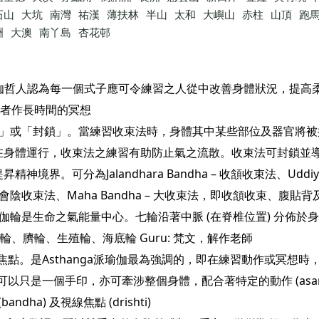
石山
大坑
南灣
祐漢
薄扶林
半山
太和
大嶼山
赤柱
山頂
跑
洲
大澳
南丫島
杏花邨
子。瑜伽哲人認為每一個式子應可令練習之人從中改善身體狀況，提
者作長時間的冥想
 「收緊」或「封鎖」。當練習收束法時，身體其中某些部位及器官將
a 在身體運行，收束法之練習有助防止氣之流散。收束法可封鎖並導
境界。可分為Jalandhara Bandha – 收頷收束法、Uddiyan
ha – 會陰收束法、Maha Bandha – 大收束法，即收頷收束、
思，瑜伽輪是生命之氣能量中心。七輪沿著中脈 (在脊椎位置) 分佈
、臍輪、生殖輪、海底輪 Guru: 梵文，解作老師
法，視線焦點。是Asthanga派瑜伽最為強調的，即在練習動作或冥想
法，可以只是一個手印，亦可牽涉整個身體，配合著特定的動作 (asa
bandha) 及視線焦點 (drishti)