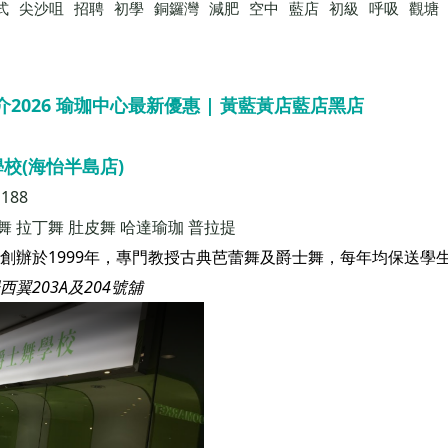
式
尖沙咀
招聘
初學
銅鑼灣
減肥
空中
藍店
初級
呼吸
觀塘
月推介2026 瑜珈中心最新優惠 | 黃藍黃店藍店黑店
校(海怡半島店)
1188
p舞
拉丁舞
肚皮舞
哈達瑜珈
普拉提
翼203A及204號舖