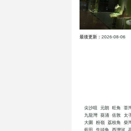
最後更新：
2026-08-06
尖沙咀
元朗
旺角
荃
九龍灣
葵涌
佐敦
太
大圍
粉嶺
荔枝角
柴
藍田
牛頭角
西灣河