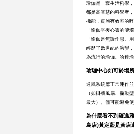
瑜伽是一套生活哲學，
都是高智慧的科學者，
機能，實施有效率的呼
「瑜伽平復心靈的漣漪。」
「瑜伽是無論作息、用
經歷了數世紀的演變，瑜
為流行的瑜伽。哈達瑜伽
瑜珈中心如可於場
通風系統應正常運作並
（如掛牆風扇、擺動型
最大）。儘可能避免使
為什麼看不到羅逸雅
島店)黃定藍是黃店