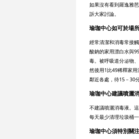
如果沒有看到羅逸雅芭
訴大家討論。
瑜珈中心如可於場
經常清潔和消毒常接觸
酸鈉的家用漂白水與9
毒。被呼吸道分泌物、
然後用1比49稀釋家
鄰近各處，待15－3
瑜珈中心建議噴灑
不建議噴灑消毒液。這
每天最少清理垃圾桶一
瑜珈中心須特別關