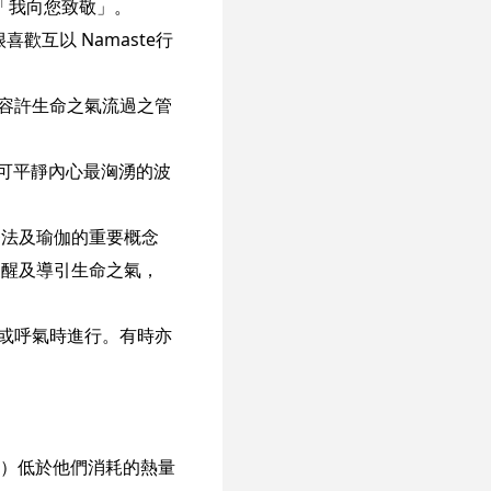
代表「我向您致敬」。
歡互以 Namaste行
，是容許生命之氣流過之管
誌可平靜內心最洶湧的波
度療法及瑜伽的重要概念
術能喚醒及導引生命之氣，
是在吸氣或呼氣時進行。有時亦
）低於他們消耗的熱量