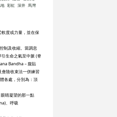
馬地
彩虹
深井
馬灣
高柔軟度或力量，並在保
被控制及收縮。當調息
引生命之氣至中脈 (脊
a Bandha – 腹貼
腹貼背及會陰收束法一併練習
於身體各處，分別為：頂
時，眼睛凝望的那一點
na)、呼吸