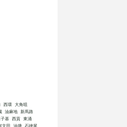
埔
西環
大角咀
城
油麻地
新馬路
筷子基
西貢
東涌
何文田
油塘
石硤尾