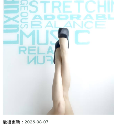
地區:
九龍灣
電話:
35292151
服務包括：
鋼管舞
Kpop舞
Funky Dance
Jazz Funk
空中瑜
伽
We provide Regular Dance Workshop: Jazz Funk/ K-Pop/ Girls Style/ Funky Dance(Fitness)/ Sexy Dance Pole Dance & Fly Yoga Private Dance Workshop/ Studio Rental/ Performances/ Choreography
九龍灣宏開道20號楊耀松第8工業大廈13D