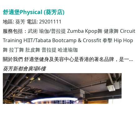
關於我們 舒適堡健身及美容中心是香港的著名品牌，是一家匯聚男女健身、美容及休閒服務的大型連鎖集團。集團在1986年於香港開辦第一家健身瑜伽中心，迄今已設立81家分店，業務遍佈香港及中國，分店佔地總面積超過100萬平方呎，擁有逾50萬名客戶。業務規模之大、發展之快和投資之鉅，可謂同行之冠。 不論在規模或設施方面，集團持續擴展和蛻變，惟其「高質素的服務，大眾化的價錢」之服務宗旨始終如一。
九龍灣德福廣場2期7樓
最後更新：
2026-08-07
舒適堡Physical (葵芳店)
地區:
葵芳
電話:
29201111
服務包括：
武術
瑜伽/普拉提
Zumba
Kpop舞
健康舞
Circuit