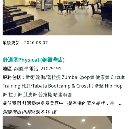
舒適堡Physical (九龍灣淘大商場店)
地區:
牛頭角
電話:
29288883
服務包括：
武術
瑜伽/普拉提
Zumba
Kpop舞
健康舞
Circuit
Training
HIIT/Tabata
Bootcamp & Crossfit
拳擊
Hip Hop
舞
拉丁舞
肚皮舞
普拉提
哈達瑜珈
關於我們 舒適堡健身及美容中心是香港的著名品牌，是一家匯聚男女健身、美容及休閒服務的大型連鎖集團。集團在1986年於香港開辦第一家健身瑜伽中心，迄今已設立81家分店，業務遍佈香港及中國，分店佔地總面積超過100萬平方呎，擁有逾50萬名客戶。業務規模之大、發展之快和投資之鉅，可謂同行之冠。 不論在規模或設施方面，集團持續擴展和蛻變，惟其「高質素的服務，大眾化的價錢」之服務宗旨始終如一。
九龍灣淘大商場3期2樓