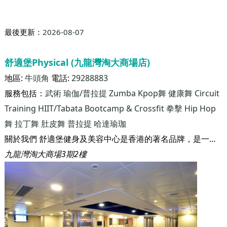
Training
HIIT/Tabata
Bootcamp & Crossfit
拳擊
Hip Hop
舞
拉丁舞
肚皮舞
普拉提
哈達瑜珈
關於我們 舒適堡健身及美容中心是香港的著名品牌，是一家匯聚男女健身、美容及休閒服務的大型連鎖集團。集團在1986年於香港開辦第一家健身瑜伽中心，迄今已設立81家分店，業務遍佈香港及中國，分店佔地總面積超過100萬平方呎，擁有逾50萬名客戶。業務規模之大、發展之快和投資之鉅，可謂同行之冠。 不論在規模或設施方面，集團持續擴展和蛻變，惟其「高質素的服務，大眾化的價錢」之服務宗旨始終如一。
葵芳新都會廣場6樓
最後更新：
2026-08-07