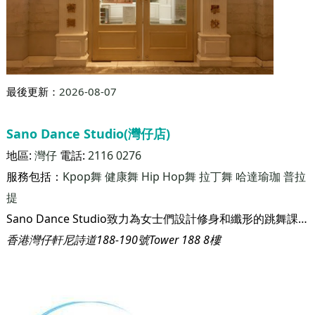
羅逸雅芭蕾舞爵士舞學校(何文田店)
地區:
何文田
電話:
23190383
服務包括：
Kpop舞
拉丁舞
肚皮舞
芭蕾舞
哈達瑜珈
普拉提
羅逸雅芭蕾舞爵士舞學校創辦於1999年，專門教授古典芭蕾舞及爵士舞，每年均保送學生參加英國皇家芭蕾舞學院(RAD)舉辦之芭蕾舞分級考試，及澳洲舞蹈教師協會(ATOD)舉辦之爵士舞考試。 本校著重學生對外演出，經常與各大傳媒合作，舉辦多項大型公開表演活動，學員更多次在公開表演及比賽中取得卓越成績。更榮幸獲得2016年"香港最受歡迎品牌大獎"及"微笑企業大獎"等獎項，肯定了「羅逸雅芭蕾舞爵士舞學校」的成果，多年來一直深受業界及家長推崇。
何文田常盛街80號壹號名薈21號舖