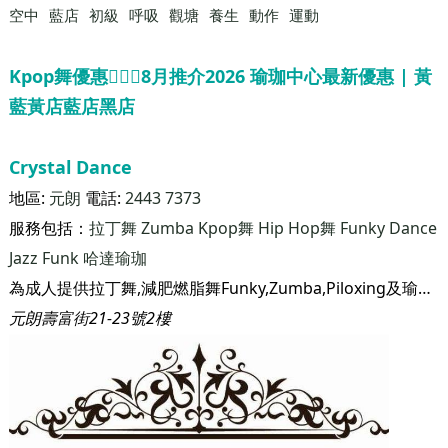
空中
藍店
初級
呼吸
觀塘
養生
動作
運動
Kpop舞優惠🧘🏻‍♀️8月推介2026 瑜珈中心最新優惠 | 黃
藍黃店藍店黑店
Crystal Dance
地區:
元朗
電話:
2443 7373
服務包括：
拉丁舞
Zumba
Kpop舞
Hip Hop舞
Funky Dance
Jazz Funk
哈達瑜珈
為成人提供拉丁舞,減肥燃脂舞Funky,Zumba,Piloxing及瑜珈等課程. 更設有兒童拉丁舞國際考試及比賽課程。 並提供兒童爵士舞Jazz,HIPHOP,KPOP等跳舞課程
元朗壽富街21-23號2樓