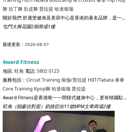
最後更新：
2026-08-07
舒適堡Physical (屯門店)
地區:
屯門
電話:
21773333
服務包括：
武術
瑜伽/普拉提
Zumba
Kpop舞
健康舞
Circuit
Training
HIIT/Tabata
Bootcamp & Crossfit
拳擊
Hip Hop
舞
拉丁舞
肚皮舞
普拉提
哈達瑜珈
關於我們 舒適堡健身及美容中心是香港的著名品牌，是一家匯聚男女健身、美容及休閒服務的大型連鎖集團。集團在1986年於香港開辦第一家健身瑜伽中心，迄今已設立81家分店，業務遍佈香港及中國，分店佔地總面積超過100萬平方呎，擁有逾50萬名客戶。業務規模之大、發展之快和投資之鉅，可謂同行之冠。 不論在規模或設施方面，集團持續擴展和蛻變，惟其「高質素的服務，大眾化的價錢」之服務宗旨始終如一
屯門大興花園2期商場1樓