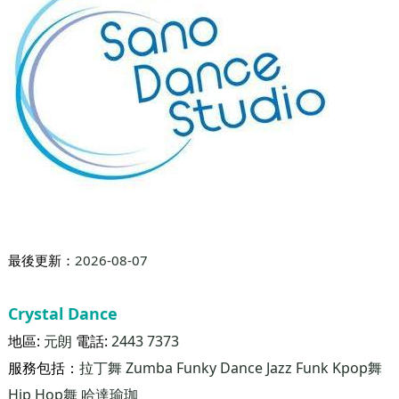
最後更新：
2026-08-07
Sano Dance Studio(灣仔店)
地區:
灣仔
電話:
2116 0276
服務包括：
Kpop舞
健康舞
Hip Hop舞
拉丁舞
哈達瑜珈
普拉
提
Sano Dance Studio致力為女士們設計修身和纖形的跳舞課堂。 讓你跳得出色，舞得出色，適合修身既你，型格既你，讓你既身體隨著音樂擺動，簡單又易學，並隨著強勁的音樂節奏，演練一些美麗的舞步動作，有系統地及針對性地減少不同部位的脂肪，運動量大，可收緊肌肉線條，塑造健美型態。 令各女仕們由內至外都能成為健康美麗，自信和自豪的女人!
香港灣仔軒尼詩道188-190號Tower 188 8樓