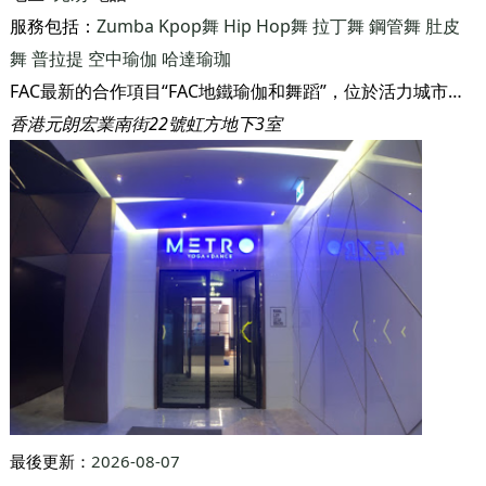
最後更新：
2026-08-07
Metro Yoga & Dance
地區:
元朗
電話:
2152 1800
服務包括：
Zumba
Kpop舞
Hip Hop舞
拉丁舞
鋼管舞
肚皮
舞
普拉提
空中瑜伽
哈達瑜珈
FAC最新的合作項目“FAC地鐵瑜伽和舞蹈”，位於活力城市元朗的高端瑜伽和舞蹈中心，為社區帶來創新和高品質的瑜伽和舞蹈都市生活方式。