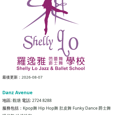
最後更新：
2026-08-07
羅逸雅芭蕾舞爵士舞學校(將軍澳店)
地區:
將軍澳
電話:
27010220
服務包括：
Kpop舞
拉丁舞
肚皮舞
芭蕾舞
普拉提
哈達瑜珈
羅逸雅芭蕾舞爵士舞學校創辦於1999年，專門教授古典芭蕾舞及爵士舞，每年均保送學生參加英國皇家芭蕾舞學院(RAD)舉辦之芭蕾舞分級考試，及澳洲舞蹈教師協會(ATOD)舉辦之爵士舞考試。 本校著重學生對外演出，經常與各大傳媒合作，舉辦多項大型公開表演活動，學員更多次在公開表演及比賽中取得卓越成績。更榮幸獲得2016年"香港最受歡迎品牌大獎"及"微笑企業大獎"等獎項，肯定了「羅逸雅芭蕾舞爵士舞學校」的成果，多年來一直深受業界及家長推崇。
將軍澳海悅豪園UG/F,28A舖