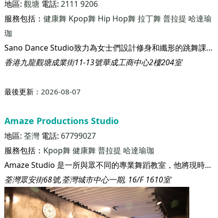
地區:
觀塘
電話:
2111 9206
服務包括：
健康舞
Kpop舞
Hip Hop舞
拉丁舞
普拉提
哈達瑜
珈
Sano Dance Studio致力為女士們設計修身和纖形的跳舞課堂。 讓你跳得出色，舞得出色，適合修身既你，型格既你，讓你既身體隨著音樂擺動，簡單又易學，並隨著強勁的音樂節奏，演練一些美麗的舞步動作，有系統地及針對性地減少不同部位的脂肪，運動量大，可收緊肌肉線條，塑造健美型態。 令各女仕們由內至外都能成為健康美麗，自信和自豪的女人!
香港九龍觀塘成業街11-13號華成工商中心2樓204室