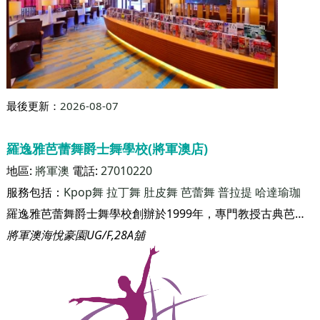
舒適堡Physical (大埔店)
地區:
大埔
電話:
39266999
服務包括：
武術
瑜伽/普拉提
Zumba
Kpop舞
健康舞
Circuit
Training
HIIT/Tabata
Bootcamp & Crossfit
拳擊
Hip Hop
舞
拉丁舞
肚皮舞
普拉提
哈達瑜珈
關於我們 舒適堡健身及美容中心是香港的著名品牌，是一家匯聚男女健身、美容及休閒服務的大型連鎖集團。集團在1986年於香港開辦第一家健身瑜伽中心，迄今已設立81家分店，業務遍佈香港及中國，分店佔地總面積超過100萬平方呎，擁有逾50萬名客戶。業務規模之大、發展之快和投資之鉅，可謂同行之冠。 不論在規模或設施方面，集團持續擴展和蛻變，惟其「高質素的服務，大眾化的價錢」之服務宗旨始終如一
大埔超級城E區1-2樓