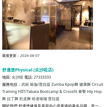
最後更新：
2026-08-07
Amaze Productions Studio
地區:
荃灣
電話:
67799027
服務包括：
Kpop舞
健康舞
普拉提
哈達瑜珈
Amaze Studio 是一所與眾不同的專業舞蹈教室，他將現時最流行的舞蹈與運動融合一體，在學習的過程中享受舞蹈與運動的無窮樂趣！ 全港最特別的舞蹈教室，配置最先進的舞台燈光音響效果，讓學員們在學習過程中更容易釋放自我，無拘無束地投入舞蹈世界! 我們著重「舞蹈與運動教育」，除了教授舞蹈技巧及訓練外，我們還會注重學員對舞蹈文化的修養，正確的舞蹈與運動知識及觀念，讓學員們成為 一個全面性的運動舞蹈員,我們的舞蹈課程主要環繞專業、新潮、好玩、健康，無論由小學生至成年人都一樣照顧周到!
荃灣眾安街68號,荃灣城市中心一期, 16/F 1610室