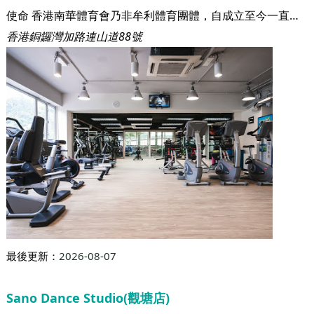
使命 香港南華體育會乃非牟利體育團體，自成立至今一直以提倡體育，養成強健國民為宗旨，兼重德智兩育。 本會重視體育三線發展，本著『南華一家親』的精神，組織運動隊伍積極參與本地及海內外體壇各項競賽及體育交流，同時開展各項體育活動及訓練班，為培養體育年青新一代而努力，更把握廣大市民之脈搏，為六萬多名會員及廣大市民提供普及而優質健體設施。 展望 作為現時香港其中一所最具規模、最歷史悠久及群眾基礎最大的體育會，南華體育會將一如既往，貫徹我們『提倡體育，養成強健國民』的使命，為推動全民體育而努力。 在未來的日子，南華會將繼續擴建新體育大樓及翻新體育設施，並開發更多前瞻性的體育專案，為服務會員及市民大眾，更為本地體壇而努力。
香港銅鑼灣加路連山道88號
最後更新：
2026-08-07
Sano Dance Studio(觀塘店)