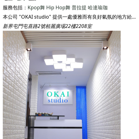
最後更新：
2026-08-07
OKAI studio
地區:
屯門
電話:
6505 6801
服務包括：
Kpop舞
Hip Hop舞
普拉提
哈達瑜珈
本公司 "OKAI studio" 提供一處優雅而有良好氣氛的地方給學員放鬆、舒展學員的身體、平衡學員每天的生活。
新界屯門屯喜路2號栢麗廣場22樓2208室