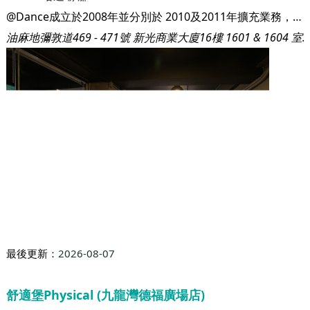
最後更新：
2026-08-07
@Dance
地區:
油麻地
電話:
29820269
服務包括：
Kpop舞
Urban
Hip Hop舞
Jazz Funk
Funky
Dance
哈達瑜珈
@Dance成立於2008年並分別於 2010及2011年擴充業務，現址佔地逾3000平方尺，由香港著名排舞師Jack Law創辨。成立短短六年間已於香港舞蹈界豎立聲譽，@Dance 的 LED/TRON Dance 演出更是獨領群雄，為業內最多人關注的舞蹈公司。 除舞蹈相關項目外，創辨人更是城中唯一身兼專業特技人身份的舞者，Jack是成家班的動作持技人，自小經嚴格武術訓練，多年訓練藝人舞蹈及翻騰／武打等難度動作及擔任動作替身，無間斷參演電影專業動作持技等演出，因此 @Dance 是業界內唯一能同時提供專業持技動作訓練及演出的舞蹈制作中心。
油麻地彌敦道469 - 471號 新光商業大廈16樓 1601 & 1604 室.