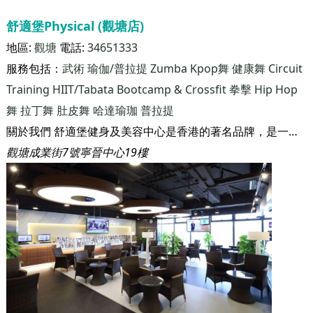
香港元朗宏業南街22號虹方地下3室
最後更新：
2026-08-07
舒適堡Physical (觀塘店)
地區:
觀塘
電話:
34651333
服務包括：
武術
瑜伽/普拉提
Zumba
Kpop舞
健康舞
Circuit