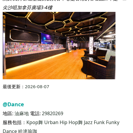
最後更新：
2026-08-07
舒適堡Physical (尖沙咀店)
地區:
尖沙咀
電話:
27333333
服務包括：
武術
瑜伽/普拉提
Zumba
Kpop舞
健康舞
Circuit
Training
HIIT/Tabata
Bootcamp & Crossfit
拳擊
Hip Hop
舞
拉丁舞
肚皮舞
哈達瑜珈
普拉提
關於我們 舒適堡健身及美容中心是香港的著名品牌，是一家匯聚男女健身、美容及休閒服務的大型連鎖集團。集團在1986年於香港開辦第一家健身瑜伽中心，迄今已設立81家分店，業務遍佈香港及中國，分店佔地總面積超過100萬平方呎，擁有逾50萬名客戶。業務規模之大、發展之快和投資之鉅，可謂同行之冠。 不論在規模或設施方面，集團持續擴展和蛻變，惟其「高質素的服務，大眾化的價錢」之服務宗旨始終如一。
尖沙咀加拿芬廣場3-4樓