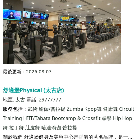
最後更新：
2026-08-07
舒適堡Physical (銅鑼灣店)
地區:
銅鑼灣
電話:
21029191
服務包括：
武術
瑜伽/普拉提
Zumba
Kpop舞
健康舞
Circuit
Training
HIIT/Tabata
Bootcamp & Crossfit
拳擊
Hip Hop
舞
拉丁舞
肚皮舞
普拉提
哈達瑜珈
關於我們 舒適堡健身及美容中心是香港的著名品牌，是一家匯聚男女健身、美容及休閒服務的大型連鎖集團。集團在1986年於香港開辦第一家健身瑜伽中心，迄今已設立81家分店，業務遍佈香港及中國，分店佔地總面積超過100萬平方呎，擁有逾50萬名客戶。業務規模之大、發展之快和投資之鉅，可謂同行之冠。 不論在規模或設施方面，集團持續擴展和蛻變，惟其「高質素的服務，大眾化的價錢」之服務宗旨始終如一。
銅鑼灣怡和街68號 8-10 樓