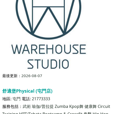
最後更新：
2026-08-07
The Warehouse Dance Studio
地區:
荔枝角
電話:
26339826
服務包括：
Hip Hop舞
Kpop舞
Zumba
拉丁舞
普拉提
健康
舞
Jazz Funk
本 Dance Studio 位於荔枝角地鐵站 D2 出口（鄰近 D2 Place），環境寬敞舒適，設備齊全，提供各年齡層的舞蹈教學，從學齡兒童的爵士舞蹈班、親子瑜珈課到上班族放鬆必備的拉筋班課程，滿足多項學舞需求。 在這裡，跳舞不只是一種運動，更是一種交朋友的方式。跟著專業、有耐心的導師團隊引導，Hip Hop、Popping、Jazz Funk 不再是難理解的語言，特別歡迎尚無經驗值卻想學習舞蹈的朋友加入，在習舞之路上，與 The Warehouse Dance Studio 一同前進、成長。
荔枝角道822號8樓東翼 (荔枝角地鐵站D2出口) 鄰近D2 Place