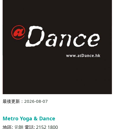
最後更新：
2026-08-07
@Dance
地區:
油麻地
電話:
2982 0269
服務包括：
Kpop舞
Urban
Hip Hop舞
Jazz Funk
哈達瑜珈
@Dance成立於2008年並分別於 2010及2011年擴充業務，現址佔地逾3000平方尺，由香港著名排舞師Jack Law創辨。成立短短六年間已於香港舞蹈界豎立聲譽，
油麻地彌敦道469 - 471號 新光商業大廈16樓 1601 & 1604 室.