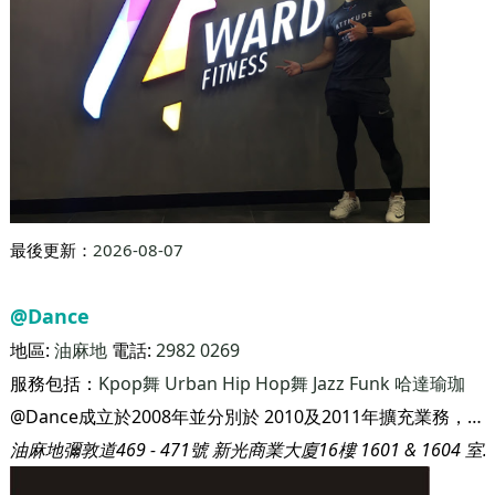
最後更新：
2026-08-07
4ward Fitness
地區:
旺角
電話:
5802 0123
服務包括：
Circuit Training
瑜伽/普拉提
HIIT/Tabata
泰拳
Core Training
Kpop舞
哈達瑜珈
普拉提
4ward Fitness是香港唯一一間韓式健身中心，更有韓國駐場教練團隊。韓國為全亞洲健身風氣最盛行的國家，故在健身訓練或體能訓練上都有一套獨特訓練方式，而且訓練方式更適合亞洲人。 場內使用頂尖Bose音響，由著名香港DJ Ryan Li獨家remix最適合運動音樂。特別選用Dyson風筒、吸塵機、乾手機等，更獲環保署認證場內空氣為—《室內空氣質素》卓越級。4ward致力創造最適合運動之環境，給你最佳體驗。
旺角（朗豪坊對面）奶路臣街11號MPM文華商場2樓