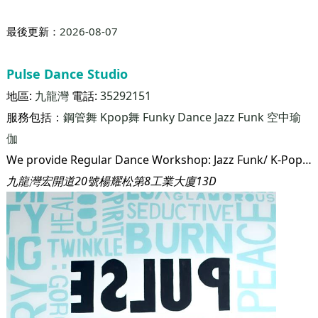
最後更新：
2026-08-07
羅逸雅芭蕾舞爵士舞學校(黃埔店)
地區:
紅磡
電話:
25606166
服務包括：
Kpop舞
拉丁舞
肚皮舞
哈達瑜珈
普拉提
羅逸雅芭蕾舞爵士舞學校創辦於1999年，專門教授古典芭蕾舞及爵士舞，每年均保送學生參加英國皇家芭蕾舞學院(RAD)舉辦之芭蕾舞分級考試，及澳洲舞蹈教師協會(ATOD)舉辦之爵士舞考試。 本校著重學生對外演出，經常與各大傳媒合作，舉辦多項大型公開表演活動，學員更多次在公開表演及比賽中取得卓越成績。更榮幸獲得2016年”香港最受歡迎品牌大獎”及”微笑企業大獎”等獎項，肯定了「羅逸雅芭蕾舞爵士舞學校」的成果，多年來一直深受業界及家長推崇。 本校會定期舉辦開放日給家長觀課藉此了解小朋友在學習上的進度，並由劉校長及導師親自評估小朋友的程度，再頒發”飛躍進步大獎” 及成績表以作鼓勵，令家長可充份了解小朋友上課的情況。
黃埔新天地第11期聚寶坊地面G32號舖
最後更新：
2026-08-07
Pulse Dance Studio