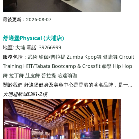
Training
HIIT/Tabata
Bootcamp & Crossfit
拳擊
Hip Hop
舞
拉丁舞
肚皮舞
哈達瑜珈
普拉提
關於我們 舒適堡健身及美容中心是香港的著名品牌，是一家匯聚男女健身、美容及休閒服務的大型連鎖集團。集團在1986年於香港開辦第一家健身瑜伽中心，迄今已設立81家分店，業務遍佈香港及中國，分店佔地總面積超過100萬平方呎，擁有逾50萬名客戶。業務規模之大、發展之快和投資之鉅，可謂同行之冠。 不論在規模或設施方面，集團持續擴展和蛻變，惟其「高質素的服務，大眾化的價錢」之服務宗旨始終如一。
觀塘成業街7號寧晉中心19樓
最後更新：
2026-08-07