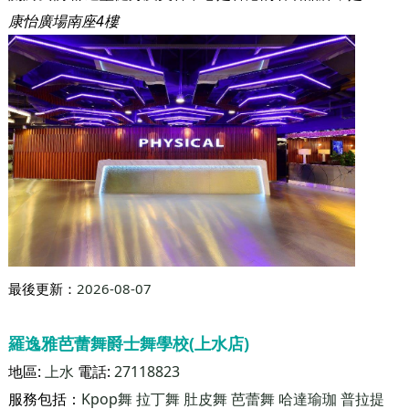
最後更新：
2026-08-07
舒適堡Physical (太古店)
地區:
太古
電話:
29777777
服務包括：
武術
瑜伽/普拉提
Zumba
Kpop舞
健康舞
Circuit
Training
HIIT/Tabata
Bootcamp & Crossfit
拳擊
Hip Hop
舞
拉丁舞
肚皮舞
哈達瑜珈
普拉提
關於我們 舒適堡健身及美容中心是香港的著名品牌，是一家匯聚男女健身、美容及休閒服務的大型連鎖集團。集團在1986年於香港開辦第一家健身瑜伽中心，迄今已設立81家分店，業務遍佈香港及中國，分店佔地總面積超過100萬平方呎，擁有逾50萬名客戶。業務規模之大、發展之快和投資之鉅，可謂同行之冠。 不論在規模或設施方面，集團持續擴展和蛻變，惟其「高質素的服務，大眾化的價錢」之服務宗旨始終如一。
康怡廣場南座4樓