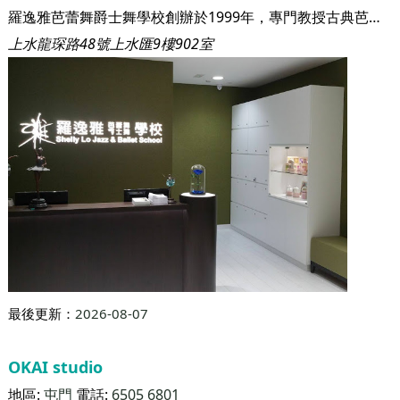
最後更新：
2026-08-07
羅逸雅芭蕾舞爵士舞學校(上水店)
地區:
上水
電話:
27118823
服務包括：
Kpop舞
拉丁舞
肚皮舞
芭蕾舞
哈達瑜珈
普拉提
羅逸雅芭蕾舞爵士舞學校創辦於1999年，專門教授古典芭蕾舞及爵士舞，每年均保送學生參加英國皇家芭蕾舞學院(RAD)舉辦之芭蕾舞分級考試，及澳洲舞蹈教師協會(ATOD)舉辦之爵士舞考試。 本校著重學生對外演出，經常與各大傳媒合作，舉辦多項大型公開表演活動，學員更多次在公開表演及比賽中取得卓越成績。更榮幸獲得2016年"香港最受歡迎品牌大獎"及"微笑企業大獎"等獎項，肯定了「羅逸雅芭蕾舞爵士舞學校」的成果，多年來一直深受業界及家長推崇 本校並定期舉辦開放日給家長觀課藉此了解小朋友在學習上的進度，並由劉校長及導師親自評估小朋友的程度，再頒發”飛躍進步大獎” 及成績表以作鼓勵，令家長可充份了解小朋友上課的情況。
上水龍琛路48號上水匯9樓902室