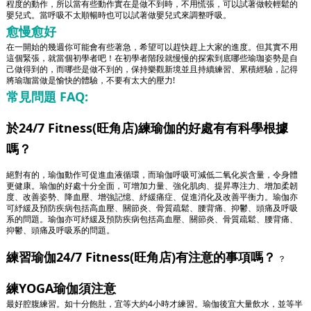
程度的動作，所以當有些動作實在是做不到時，不用慌張，可以試著做較輕鬆的
嬰兒式。當呼吸不太順暢時也可以試著做嬰兒式來調整呼吸。
愈慢愈好
在一開始的幾週你可能會有些著急，希望可以趕快趕上大家的進度。但其實不用
這個緊張，就當個初學者吧！在初學者階段就慢慢的探索到底哪些瑜珈姿勢是自
己做得到的，而哪些是做不到的，保持樂觀新境並且持續練習、累積經驗，記得
將瑜珈當做是愉快的體驗，不要有太大的壓力!
常見問題 FAQ:
於24/7 Fitness(旺角店)練瑜伽的好處有有科學根據
嗎？
絕對有的，瑜伽動作可促進血液循環，而瑜伽呼吸可減低二氧化炭含量，令身體
更健康。瑜伽的好處十分全面，可增加力量、強化肌肉、提昇專注力、增加柔韌
度、改善姿勢、降血壓、增強記憶、紓緩痛症、促進消化及改善平衡力。瑜伽亦
可紓緩及預防疾病包括高血壓、關節炎、骨質疏鬆、腰背痛、抑鬱、頭痛及呼吸
系的問題。瑜伽亦可紓緩及預防疾病包括高血壓、關節炎、骨質疏鬆、腰背痛、
抑鬱、頭痛及呼吸系的問題。
練習瑜伽24/7 Fitness(旺角店)有注意的事項嗎？
？
練YOGA瑜伽須注意
最好腔腹練習。如十分飽肚，宜等大約4小時才練習。瑜伽後宜大量飲水，並等半