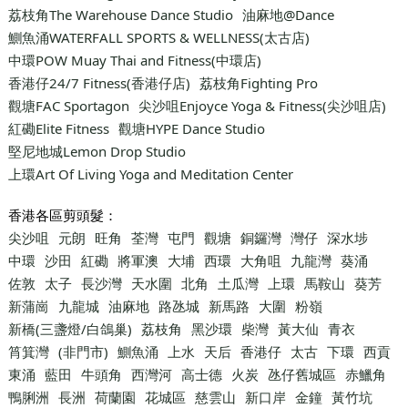
荔枝角The Warehouse Dance Studio
油麻地@Dance
鰂魚涌WATERFALL SPORTS & WELLNESS(太古店)
中環POW Muay Thai and Fitness(中環店)
香港仔24/7 Fitness(香港仔店)
荔枝角Fighting Pro
觀塘FAC Sportagon
尖沙咀Enjoyce Yoga & Fitness(尖沙咀店)
紅磡Elite Fitness
觀塘HYPE Dance Studio
堅尼地城Lemon Drop Studio
上環Art Of Living Yoga and Meditation Center
香港各區剪頭髮：
尖沙咀
元朗
旺角
荃灣
屯門
觀塘
銅鑼灣
灣仔
深水埗
中環
沙田
紅磡
將軍澳
大埔
西環
大角咀
九龍灣
葵涌
佐敦
太子
長沙灣
天水圍
北角
土瓜灣
上環
馬鞍山
葵芳
新蒲崗
九龍城
油麻地
路氹城
新馬路
大圍
粉嶺
新橋(三盞燈/白鴿巢)
荔枝角
黑沙環
柴灣
黃大仙
青衣
筲箕灣
(非門市)
鰂魚涌
上水
天后
香港仔
太古
下環
西貢
東涌
藍田
牛頭角
西灣河
高士德
火炭
氹仔舊城區
赤鱲角
鴨脷洲
長洲
荷蘭園
花城區
慈雲山
新口岸
金鐘
黃竹坑