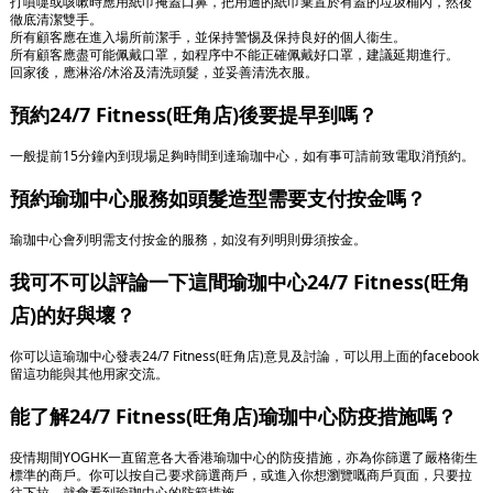
打噴嚏或咳嗽時應用紙巾掩蓋口鼻，把用過的紙巾棄置於有蓋的垃圾桶內，然後
徹底清潔雙手。
所有顧客應在進入場所前潔手，並保持警惕及保持良好的個人衞生。
所有顧客應盡可能佩戴口罩，如程序中不能正確佩戴好口罩，建議延期進行。
回家後，應淋浴/沐浴及清洗頭髮，並妥善清洗衣服。
預約24/7 Fitness(旺角店)後要提早到嗎？
一般提前15分鐘內到現場足夠時間到達瑜珈中心，如有事可請前致電取消預約。
預約瑜珈中心服務如頭髮造型需要支付按金嗎？
瑜珈中心會列明需支付按金的服務，如沒有列明則毋須按金。
我可不可以評論一下這間瑜珈中心24/7 Fitness(旺角
店)的好與壞？
你可以這瑜珈中心發表24/7 Fitness(旺角店)意見及討論，可以用上面的facebook
留這功能與其他用家交流。
能了解24/7 Fitness(旺角店)瑜珈中心防疫措施嗎？
疫情期間YOGHK一直留意各大香港瑜珈中心的防疫措施，亦為你篩選了嚴格衛生
標準的商戶。你可以按自己要求篩選商戶，或進入你想瀏覽嘅商戶頁面，只要拉
往下拉，就會看到瑜珈中心的防範措施。