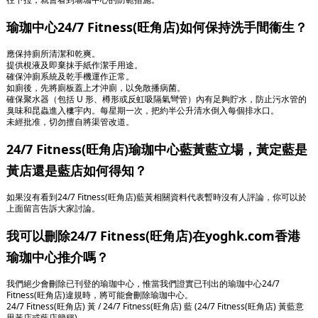
瑜珈中心24/7 Fitness(旺角店)如何保持洗手間衞生？
應保持廁所清潔和乾爽。
提供梘液及即棄抹手紙作潔手用途。
確保沖廁系統及乾手機運作正常。
如廁後，先將廁板蓋上才沖廁，以免散播病菌。
確保聚水器（包括 U 形、樽形或反虹吸隔氣彎管）內有足夠貯水，防止污水管的
臭味和昆蟲進入樓宇內。每星期一次，把約半公升清水倒入每個排水口。
未經批准，切勿擅自將渠管改道。
24/7 Fitness(旺角店)瑜珈中心藍黃藍立場，黃定藍是
黃店還是藍店如何得知？
如果沒有看到24/7 Fitness(旺角店)藍黃相關資料代表暫時沒有人評論，你可以於
上面留言告訴大家討論。
我可以刪除24/7 Fitness(旺角店)在yoghk.com香港
瑜珈中心推介嗎？
我們絕少會刪除已刊登的瑜珈中心，惟當我們證實已刊出的瑜珈中心24/7
Fitness(旺角店)違規時，將可能會刪除瑜珈中心。
24/7 Fitness(旺角店) 黃 / 24/7 Fitness(旺角店) 藍 (24/7 Fitness(旺角店) 黃藍意
思黃店或藍店簡稱)