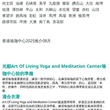
何文田
油塘
石硤尾
美孚
九龍塘
樂富
鑽石山
大坑
南灣
祐漢
薄扶林
半山
太和
大嶼山
水坑尾
望廈
赤柱
山頂
東望洋
跑馬地
彩虹
深井
馬灣
馬場
青洲
愉景灣
路環市區
坪洲
大澳
南丫島
杏花邨
香港瑜珈中心2025推介08月
光顧Art Of Living Yoga and Meditation Center瑜
珈中心前的準備
練習瑜珈最重要的是，練習一顆平靜的心，在練習瑜珈的當下心無旁騖，專注感
受呼吸在各種體位法間的流動及變化，因為「專注而平靜」的心，是回歸「本
性」的條件，同時也因此在無意無形之中，平靜的心就在傳導善念波以及正能
量。
適合衣著
Art Of Living Yoga and Meditation Center建議選擇簡單、舒適且沒有束縛的衣
服，這樣可以讓你自由的活動以及深呼吸。練習瑜伽的衣著要配合氣候與環境，
在天氣熱的時候，穿著少一點的衣服，讓你的皮膚和你一起呼吸。如果天氣冷，