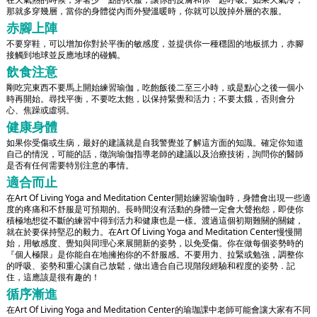
那就多穿幾層，當你的身體從內而外變溫暖時，你就可以脫掉外層的衣服。
赤腳上陣
不要穿鞋，可以增加你對於平衡的敏感度，並提供你一種穩固的地板抓力，赤腳
接觸到地球並反應地球的碰觸。
飲食注意
剛吃完東西不要馬上開始練習瑜伽，吃飽飯後二至三小時，或是點心之後一個小
時再開始。尋找平衡，不要吃太飽，以保持緊覺和活力；不要太餓，否則會分
心、焦躁或虛弱。
健康身體
如果你受傷或生病，最好的建議就是自我警覺並了解這方面的知識。確定你知道
自己的情況，可能的話，徵詢瑜伽指導老師的建議以及治療技術，詢問你的醫師
是否有任何需要特別注意的事情。
適合而止
在Art Of Living Yoga and Meditation Center開始練習瑜伽時，身體會出現一些適
度的疼痛和不舒服是可預期的。長時間沒有活動的身體一定會大聲抱怨，即使你
積極地想從不斷的練習中得到活力和健康也是一樣。渡過這個初期難關的關鍵，
就在於要保持堅忍的毅力。在Art Of Living Yoga and Meditation Center慢慢開
始，用敏感度、覺知與同理心來展開新的姿勢，以免受傷。你在做每個姿勢時的
『個人極限』是你能自在地擁抱你的不舒服感。不要用力、拉緊或勉強，調整你
的呼吸、姿勢和重心讓自己放鬆，做出適合自己現階段經驗和程度的姿勢．記
住，這應該是很有趣的！
循序漸進
在Art Of Living Yoga and Meditation Center的瑜珈課中老師可能會讓大家有不同