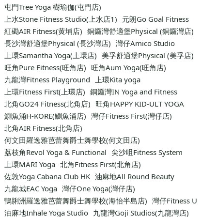
屯門Tree Yoga 樹瑜伽(屯門店)
上水Stone Fitness Studio(上水店1)
元朗Go Goal Fitness
紅磡AIR Fitness(黄埔店)
銅鑼灣舒適堡Physical (銅鑼灣店)
長沙灣舒適堡Physical (長沙灣店)
灣仔Amico Studio
上環Samantha Yoga(上環店)
美孚舒適堡Physical (美孚店)
旺角Pure Fitness(旺角店)
旺角Aum Yoga(旺角店)
九龍灣Fitness Playground
上環Kita yoga
上環Fitness First(上環店)
銅鑼灣IN Yoga and Fitness
北角GO24 Fitness(北角店)
旺角HAPPY KID-ULT YOGA
鰂魚涌H-KORE(鰂魚涌店)
灣仔Fitness First(灣仔店)
北角AIR Fitness(北角店)
何文田羅逸雅芭蕾舞爵士舞學校(何文田店)
荔枝角Revol Yoga & Functional
尖沙咀Fitness System
上環MARI Yoga
北角Fitness First(北角店)
佐敦Yoga Cabana Club HK
油麻地All Round Beauty
九龍城EAC Yoga
灣仔One Yoga(灣仔店)
鴨脷洲羅逸雅芭蕾舞爵士舞學校(海怡半島店)
灣仔Fitness U
油麻地Inhale Yoga Studio
九龍灣Goji Studios(九龍灣店)