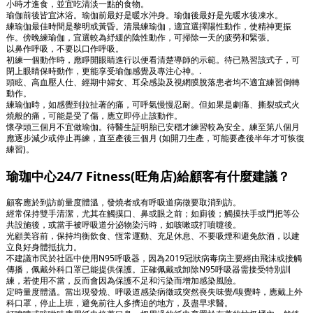
小時才進食，並宜吃清淡一點的食物。
瑜伽前後皆宜沐浴。瑜伽前最好是暖水沖身。瑜伽後最好是先暖水後凍水。
練瑜伽最佳時間是黎明或黃昏。清晨練瑜伽，適宜選擇陽性動作，使精神更振
作。傍晚練瑜伽，宜選較為紓緩的陰性動作，可掃除一天的疲勞和緊張。
以鼻作呼吸，不要以口作呼吸。
初練一個動作時，應睜開眼睛進行以便看清楚導師的示範。待已熟習該式子，可
閉上眼睛保時動作，更能享受瑜伽感覺及專注心神。.
頭眩、高血壓人仕、經期中婦女、耳朵感染及視網膜脫落患者均不適宜練習倒轉
動作。
練瑜伽時，如感覺到拉扯著的痛，可呼氣慢慢忍耐。但如果是劇痛、撕裂或式火
燒般的痛，可能是受了傷，應立即停止該動作。
懷孕頭三個月不宜做瑜伽。待醫生証明胎已安穩才練習較為安全。練至第八個月
應逐步減少或停止再練，直至產後三個月 (如開刀生產，可能要產後半年才可恢復
練習)。
瑜珈中心24/7 Fitness(旺角店)給顧客有什麼建議？
顧客應於到訪前量度體溫，發燒者或有呼吸道病徵要取消到訪。
經常保持雙手清潔，尤其在觸摸口、鼻或眼之前；如廁後；觸摸扶手或門把等公
共設施後，或當手被呼吸道分泌物染污時，如咳嗽或打噴嚏後。
光顧美容前，保持均衡飲食、恆常運動、充足休息、不要吸煙和避免飲酒，以建
立良好身體抵抗力。
不建議市民於社區中使用N95呼吸器，因為2019冠狀病毒病主要經由飛沫或接觸
傳播，佩戴外科口罩已能提供保護。正確佩戴或卸除N95呼吸器需接受特別訓
練，若使用不當，反而會因為保護不足和污染而增加感染風險。
定時量度體溫。當出現發燒、呼吸道感染病徵或突然喪失味覺/嗅覺時，應戴上外
科口罩，停止上班，避免前往人多擠迫的地方，及盡早求醫。